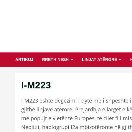
Skip
to
content
ARTIKUJ
RRETH NESH
LINJAT ATËRORE
I-M223
I-M223 është degëzimi i dytë më i shpeshtë i
gjithë linjave atërore. Prejardhja e largët e kë
me popujt e vjetër të Europës, të cilët filli
Neolitit, haplogrupi I2a mbizotëronte në gji