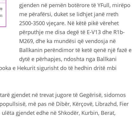
gjenden në pemën botërore të YFull, mirëpo
me përafërsi, duket se lidhjet janë rreth
2500-3500 vjeçare. Në këtë pikë vërehet
përputhje me disa degë të E-V13 dhe R1b-
M269, dhe ka mundësi që vendosja në
Ballkanin perëndimor të ketë qenë një fazë e
dytë e përhapjes, ndoshta nga Ballkani
Epoka e Hekurit sigurisht do të hedhin dritë mbi
tarë gjendet në trevat jugore të Gegërisë, sidomos
popullsisë, më pas në Dibër, Kërçovë, Librazhd, Fier
 ulëta gjendet edhe në Shkodër, Kurbin, Berat,