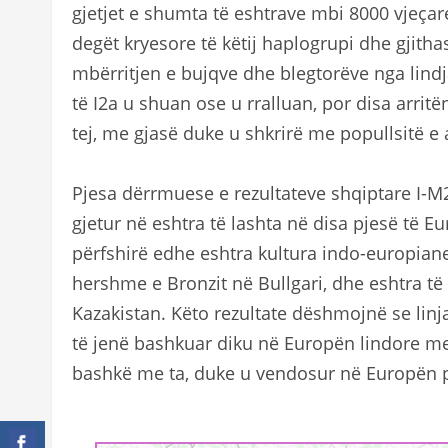
gjetjet e shumta të eshtrave mbi 8000 vjeçar
degët kryesore të këtij haplogrupi dhe gjitha
mbërritjen e bujqve dhe blegtorëve nga lindj
të I2a u shuan ose u rralluan, por disa arri
tej, me gjasë duke u shkrirë me popullsitë e 
Pjesa dërrmuese e rezultateve shqiptare I-M
gjetur në eshtra të lashta në disa pjesë të E
përfshirë edhe eshtra kultura indo-europian
hershme e Bronzit në Bullgari, dhe eshtra të 
Kazakistan. Këto rezultate dëshmojnë se linj
të jenë bashkuar diku në Europën lindore m
bashkë me ta, duke u vendosur në Europën p