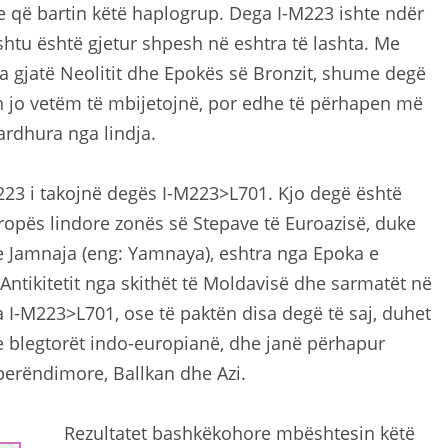
e që bartin këtë haplogrup. Dega I-M223 ishte ndër
shtu është gjetur shpesh në eshtra të lashta. Me
a gjatë Neolitit dhe Epokës së Bronzit, shume degë
tën jo vetëm të mbijetojnë, por edhe të përhapen më
ardhura nga lindja.
223 i takojnë degës I-M223>L701. Kjo degë është
uropës lindore zonës së Stepave të Euroazisë, duke
e Jamnaja (eng: Yamnaya), eshtra nga Epoka e
Antikitetit nga skithët të Moldavisë dhe sarmatët në
a I-M223>L701, ose të paktën disa degë të saj, duhet
e blegtorët indo-europianë, dhe janë përhapur
erëndimore, Ballkan dhe Azi.
Rezultatet bashkëkohore mbështesin këtë