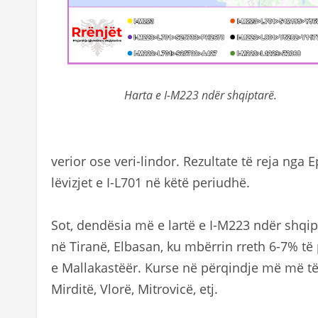
Harta e I-M223 ndër shqiptarë.
verior ose veri-lindor. Rezultate të reja nga 
lëvizjet e I-L701 në këtë periudhë.
Sot, dendësia më e lartë e I-M223 ndër shqip
në Tiranë, Elbasan, ku mbërrin rreth 6-7% të 
e Mallakastëër. Kurse në përqindje më më të
Mirditë, Vlorë, Mitrovicë, etj.