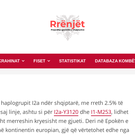
KRAHINAT
FISET
STATISTIKAT
DATABAZA KOMBË
 haplogrupit I2a ndër shqiptarë, me rreth 2.5% të
saj linje, ashtu si për
I2a-Y3120
dhe
I1-M253
, lidhet
misht merreshin kryesisht me gjueti. Deri në Epokën e
thë kontinentin europian, gjë që vërtetohet edhe nga