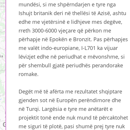
mundësi, si me shpërndarjen e tyre nga
Ishujt britanik deri në thellësi të Azisë, ashtu
edhe me vjetërsinë e lidhjeve mes degëve,
rreth 3000-6000 vjeçare që përkon me
përhapje në Epokën e Bronzit. Pas përhapjes
me valët indo-europiane, I-L701 ka vijuar
lëvizjet edhe në periudhat e mëvonshme, si
për shembull gjatë periudhës perandorake
romake.
Degët më të afërta me rezultatet shqiptare
gjenden sot në Europën perëndimore dhe
në Turqi. Largësia e tyre me anëtarët e
projektit tonë ende nuk mund të përcaktohet
me siguri të plotë, pasi shumë prej tyre nuk