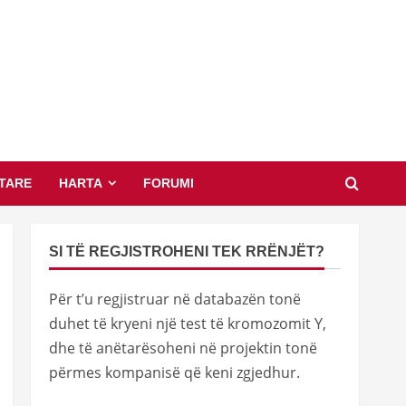
TARE
HARTA
FORUMI
SI TË REGJISTROHENI TEK RRËNJËT?
Për t’u regjistruar në databazën tonë
duhet të kryeni një test të kromozomit Y,
dhe të anëtarësoheni në projektin tonë
përmes kompanisë që keni zgjedhur.