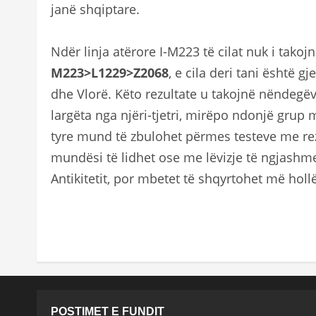
janë shqiptare.
Ndër linja atërore I-M223 të cilat nuk i tak
M223>L1229>Z2068
, e cila deri tani është g
dhe Vlorë. Këto rezultate u takojnë nëndegëv
largëta nga njëri-tjetri, mirëpo ndonjë grup
tyre mund të zbulohet përmes testeve me rezo
mundësi të lidhet ose me lëvizje të ngjashme
Antikitetit, por mbetet të shqyrtohet më hollës
POSTIMET E FUNDIT