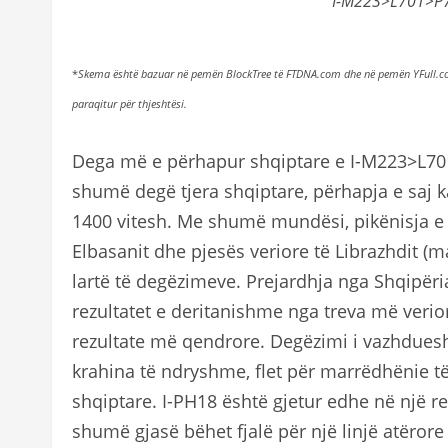
I-M223>L701>P7
*
Skema është bazuar në pemën BlockTree të FTDNA.com dhe në pemën YFull.com.
paraqitur për thjeshtësi.
Dega më e përhapur shqiptare e I-M223>L70
shumë degë tjera shqiptare, përhapja e saj k
1400 vitesh. Me shumë mundësi, pikënisja e
Elbasanit dhe pjesës veriore të Librazhdit (m
lartë të degëzimeve. Prejardhja nga Shqipër
rezultatet e deritanishme nga treva më verio
rezultate më qendrore. Degëzimi i vazhdues
krahina të ndryshme, flet për marrëdhënie t
shqiptare. I-PH18 është gjetur edhe në një re
shumë gjasë bëhet fjalë për një linjë atërore a