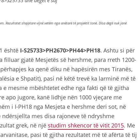
8>S25733 dhe degët e saj
 Rezultatet shqiptare vijnë vetëm nga anëtarë të projektit tonë. Disa degë nuk janë
1 është
I-S25733>PH2670>PH44>PH18
. Ashtu si për
a filluar gjatë Mesjetës së hershme, para rreth 1200-
 përhapjes ka qenë diku në hapësirën mes Tiranës,
alësia e Shpatit), pasi në këtë trevë ka larminë më të
ia e mesme mbështetet edhe nga fakti që të gjitha
re apo jugore, kanë lidhje nën 1000 vjeçare me
hëm i I-PH18 nga Mesjeta e hershme deri sot, në
ë ndërsjellta mes disa rajoneve të ndryshme
zultat grek, në një
studim shkencor të vitit 2015
. Me
rvanitase, pasi të gjitha rezultatet më të afërta të tij