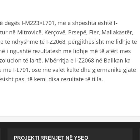
ojnë degës I-M223>L701, më e shpeshta është
I-
jetur në Mitrovicë, Kërçovë, Prsepë, Fier, Mallakastër,
e të ndryshme të I-Z2068, përgjithësisht me lidhje të
 më i ngushtë rezultatesh me lidhje më të afërt mes
lucion të lartë. Mbërritja e I-Z2068 në Ballkan ka
 me I-L701, ose me valët kelte dhe gjermanike gjatë
isht pasi të kemi disa rezultate të tilla.
PROJEKTI RRËNJËT NË YSEQ