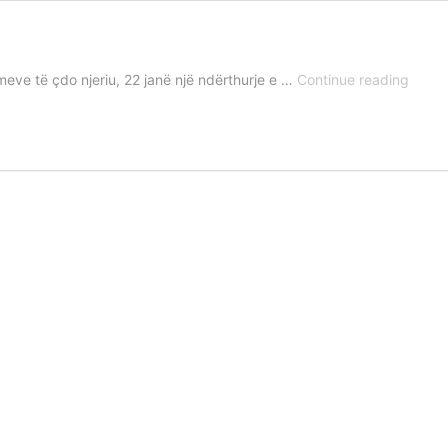
Linjat
eve të çdo njeriu, 22 janë një ndërthurje e …
Continue reading
Atëro