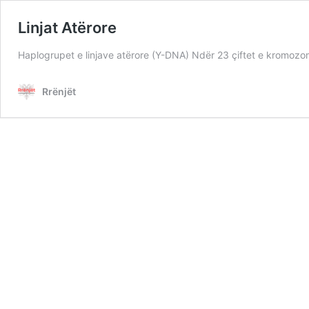
Linjat Atërore
Haplogrupet e linjave atërore (Y-DNA) Ndër 23 çiftet e kromozom
Rrënjët