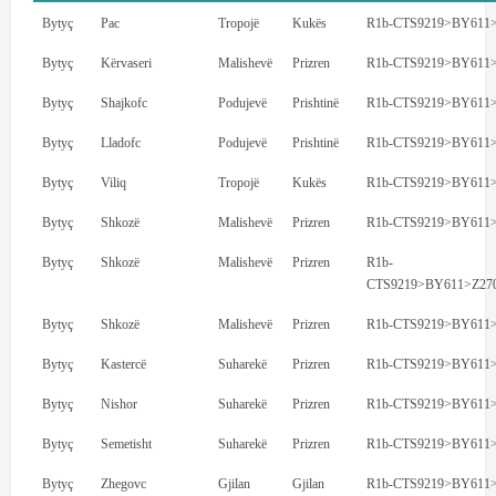
Bytyç
Pac
Tropojë
Kukës
R1b-CTS9219>BY611
Bytyç
Kërvaseri
Malishevë
Prizren
R1b-CTS9219>BY611
Bytyç
Shajkofc
Podujevë
Prishtinë
R1b-CTS9219>BY611
Bytyç
Lladofc
Podujevë
Prishtinë
R1b-CTS9219>BY611
Bytyç
Viliq
Tropojë
Kukës
R1b-CTS9219>BY611
Bytyç
Shkozë
Malishevë
Prizren
R1b-CTS9219>BY611
Bytyç
Shkozë
Malishevë
Prizren
R1b-
CTS9219>BY611>Z27
Bytyç
Shkozë
Malishevë
Prizren
R1b-CTS9219>BY611
Bytyç
Kastercë
Suharekë
Prizren
R1b-CTS9219>BY611
Bytyç
Nishor
Suharekë
Prizren
R1b-CTS9219>BY611
Bytyç
Semetisht
Suharekë
Prizren
R1b-CTS9219>BY611
Bytyç
Zhegovc
Gjilan
Gjilan
R1b-CTS9219>BY611