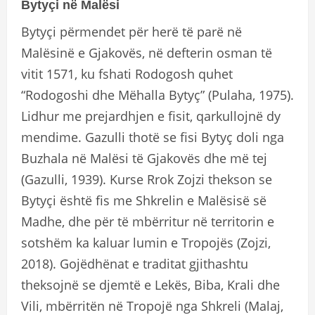
Bytyçi në Malësi
Bytyçi përmendet për herë të parë në
Malësinë e Gjakovës, në defterin osman të
vitit 1571, ku fshati Rodogosh quhet
“Rodogoshi dhe Mëhalla Bytyç” (Pulaha, 1975).
Lidhur me prejardhjen e fisit, qarkullojnë dy
mendime. Gazulli thotë se fisi Bytyç doli nga
Buzhala në Malësi të Gjakovës dhe më tej
(Gazulli, 1939). Kurse Rrok Zojzi thekson se
Bytyçi është fis me Shkrelin e Malësisë së
Madhe, dhe për të mbërritur në territorin e
sotshëm ka kaluar lumin e Tropojës (Zojzi,
2018). Gojëdhënat e traditat gjithashtu
theksojnë se djemtë e Lekës, Biba, Krali dhe
Vili, mbërritën në Tropojë nga Shkreli (Malaj,