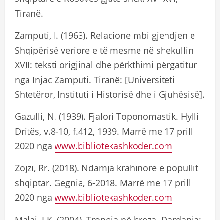
Tiranë.
Zamputi, I. (1963). Relacione mbi gjendjen e
Shqipërisë veriore e të mesme në shekullin
XVII: teksti origjinal dhe përkthimi përgatitur
nga Injac Zamputi. Tiranë: [Universiteti
Shtetëror, Instituti i Historisë dhe i Gjuhësisë].
Gazulli, N. (1939). Fjalori Toponomastik. Hylli
Dritës, v.8-10, f.412, 1939. Marrë me 17 prill
2020 nga
www.bibliotekashkoder.com
Zojzi, Rr. (2018). Ndamja krahinore e popullit
shqiptar. Gegnia, 6-2018. Marrë me 17 prill
2020 nga
www.bibliotekashkoder.com
Malaj, I.K. (2004). Tropoja në breza. Dardania: