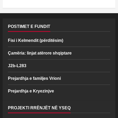
POSTIMET E FUNDIT
Fisi i Kelmendit (përditësim)
Çamëria: linjat atërore shqiptare
J2b-L283
Prejardhja e familjes Vrioni
Prejardhja e Kryezinjve
PROJEKTI RRËNJËT NË YSEQ