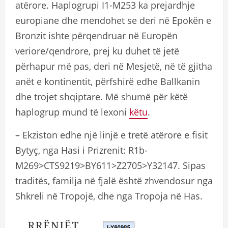
atërore. Haplogrupi I1-M253 ka prejardhje
europiane dhe mendohet se deri në Epokën e
Bronzit ishte përqendruar në Europën
veriore/qendrore, prej ku duhet të jetë
përhapur më pas, deri në Mesjetë, në të gjitha
anët e kontinentit, përfshirë edhe Ballkanin
dhe trojet shqiptare. Më shumë për këtë
haplogrup mund të lexoni
këtu
.
– Ekziston edhe një linjë e tretë atërore e fisit
Bytyç, nga Hasi i Prizrenit: R1b-
M269>CTS9219>BY611>Z2705>Y32147. Sipas
traditës, familja në fjalë është zhvendosur nga
Shkreli në Tropojë, dhe nga Tropoja në Has.