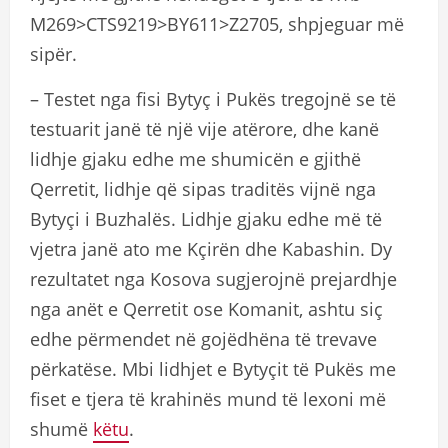
M269>CTS9219>BY611>Z2705, shpjeguar më
sipër.
– Testet nga fisi Bytyç i Pukës tregojnë se të
testuarit janë të një vije atërore, dhe kanë
lidhje gjaku edhe me shumicën e gjithë
Qerretit, lidhje që sipas traditës vijnë nga
Bytyçi i Buzhalës. Lidhje gjaku edhe më të
vjetra janë ato me Kçirën dhe Kabashin. Dy
rezultatet nga Kosova sugjerojnë prejardhje
nga anët e Qerretit ose Komanit, ashtu siç
edhe përmendet në gojëdhëna të trevave
përkatëse. Mbi lidhjet e Bytyçit të Pukës me
fiset e tjera të krahinës mund të lexoni më
shumë
këtu
.