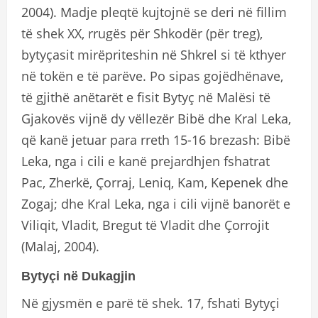
2004). Madje pleqtë kujtojnë se deri në fillim
të shek XX, rrugës për Shkodër (për treg),
bytyçasit mirëpriteshin në Shkrel si të kthyer
në tokën e të parëve. Po sipas gojëdhënave,
të gjithë anëtarët e fisit Bytyç në Malësi të
Gjakovës vijnë dy vëllezër Bibë dhe Kral Leka,
që kanë jetuar para rreth 15-16 brezash: Bibë
Leka, nga i cili e kanë prejardhjen fshatrat
Pac, Zherkë, Çorraj, Leniq, Kam, Kepenek dhe
Zogaj; dhe Kral Leka, nga i cili vijnë banorët e
Viliqit, Vladit, Bregut të Vladit dhe Çorrojit
(Malaj, 2004).
Bytyçi në Dukagjin
Në gjysmën e parë të shek. 17, fshati Bytyçi