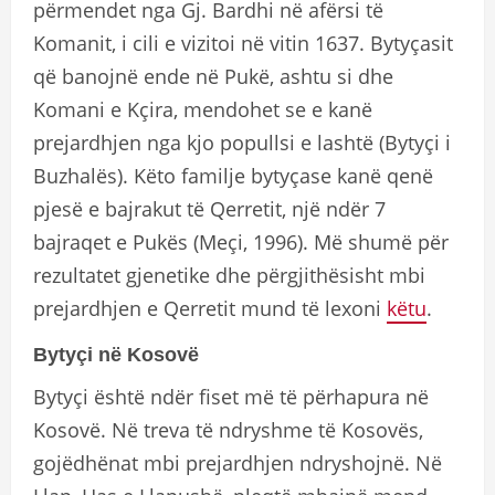
përmendet nga Gj. Bardhi në afërsi të
Komanit, i cili e vizitoi në vitin 1637. Bytyçasit
që banojnë ende në Pukë, ashtu si dhe
Komani e Kçira, mendohet se e kanë
prejardhjen nga kjo popullsi e lashtë (Bytyçi i
Buzhalës). Këto familje bytyçase kanë qenë
pjesë e bajrakut të Qerretit, një ndër 7
bajraqet e Pukës (Meçi, 1996). Më shumë për
rezultatet gjenetike dhe përgjithësisht mbi
prejardhjen e Qerretit mund të lexoni
këtu
.
Bytyçi në Kosovë
Bytyçi është ndër fiset më të përhapura në
Kosovë. Në treva të ndryshme të Kosovës,
gojëdhënat mbi prejardhjen ndryshojnë. Në