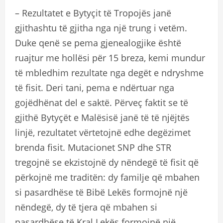
– Rezultatet e Bytyçit të Tropojës janë
gjithashtu të gjitha nga një trung i vetëm.
Duke qenë se pema gjenealogjike është
ruajtur me hollësi për 15 breza, kemi mundur
të mbledhim rezultate nga degët e ndryshme
të fisit. Deri tani, pema e ndërtuar nga
gojëdhënat del e saktë. Përveç faktit se të
gjithë Bytyçët e Malësisë janë të të njëjtës
linjë, rezultatet vërtetojnë edhe degëzimet
brenda fisit. Mutacionet SNP dhe STR
tregojnë se ekzistojnë dy nëndegë të fisit që
përkojnë me traditën: dy familje që mbahen
si pasardhëse të Bibë Lekës formojnë një
nëndegë, dy të tjera që mbahen si
pasardhëse të Kral Lekës formojnë një