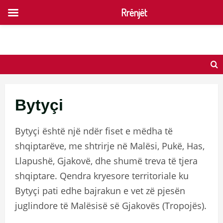
Rrënjët
Skip
to
content
Bytyçi
Bytyçi është një ndër fiset e mëdha të
shqiptarëve, me shtrirje në Malësi, Pukë, Has,
Llapushë, Gjakovë, dhe shumë treva të tjera
shqiptare. Qendra kryesore territoriale ku
Bytyçi pati edhe bajrakun e vet zë pjesën
juglindore të Malësisë së Gjakovës (Tropojës).