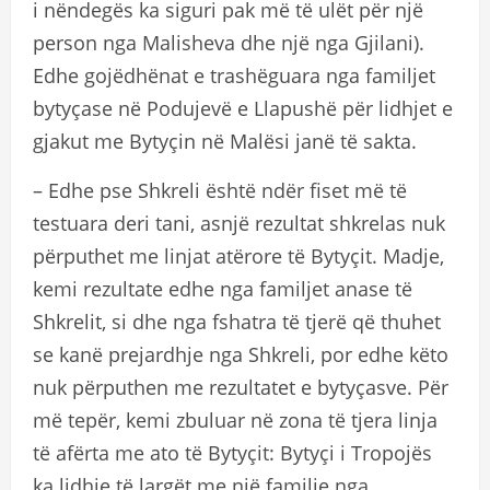
i nëndegës ka siguri pak më të ulët për një
person nga Malisheva dhe një nga Gjilani).
Edhe gojëdhënat e trashëguara nga familjet
bytyçase në Podujevë e Llapushë për lidhjet e
gjakut me Bytyçin në Malësi janë të sakta.
– Edhe pse Shkreli është ndër fiset më të
testuara deri tani, asnjë rezultat shkrelas nuk
përputhet me linjat atërore të Bytyçit. Madje,
kemi rezultate edhe nga familjet anase të
Shkrelit, si dhe nga fshatra të tjerë që thuhet
se kanë prejardhje nga Shkreli, por edhe këto
nuk përputhen me rezultatet e bytyçasve. Për
më tepër, kemi zbuluar në zona të tjera linja
të afërta me ato të Bytyçit: Bytyçi i Tropojës
ka lidhje të largët me një familje nga