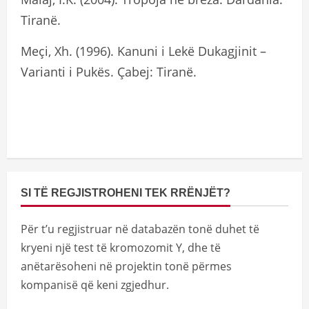
Tiranë.
Meçi, Xh. (1996). Kanuni i Lekë Dukagjinit –
Varianti i Pukës. Çabej: Tiranë.
SI TË REGJISTROHENI TEK RRËNJËT?
Për t’u regjistruar në databazën tonë duhet të
kryeni një test të kromozomit Y, dhe të
anëtarësoheni në projektin tonë përmes
kompanisë që keni zgjedhur.