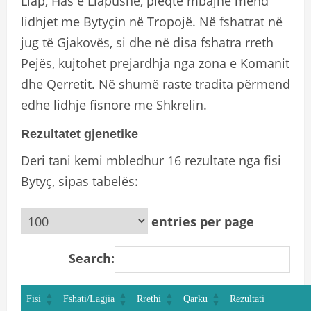
Llap, Has e Llapushë, pleqtë mbajnë mend
lidhjet me Bytyçin në Tropojë. Në fshatrat në
jug të Gjakovës, si dhe në disa fshatra rreth
Pejës, kujtohet prejardhja nga zona e Komanit
dhe Qerretit. Në shumë raste tradita përmend
edhe lidhje fisnore me Shkrelin.
Rezultatet gjenetike
Deri tani kemi mbledhur 16 rezultate nga fisi
Bytyç, sipas tabelës:
entries per page
Search:
Fisi
Fshati/Lagjia
Rrethi
Qarku
Rezultati