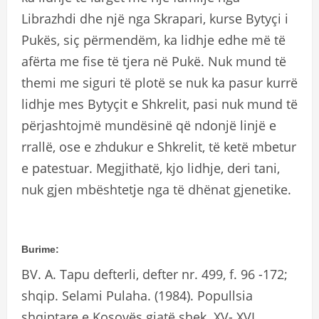
Librazhdi dhe një nga Skrapari, kurse Bytyçi i
Pukës, siç përmendëm, ka lidhje edhe më të
afërta me fise të tjera në Pukë. Nuk mund të
themi me siguri të plotë se nuk ka pasur kurrë
lidhje mes Bytyçit e Shkrelit, pasi nuk mund të
përjashtojmë mundësinë që ndonjë linjë e
rrallë, ose e zhdukur e Shkrelit, të ketë mbetur
e patestuar. Megjithatë, kjo lidhje, deri tani,
nuk gjen mbështetje nga të dhënat gjenetike.
Burime
:
BV. A. Tapu defterli, defter nr. 499, f. 96 -172;
shqip. Selami Pulaha. (1984). Popullsia
shqiptare e Kosovës gjatë shek. XV- XVI,