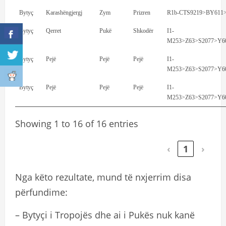
Bytyç
Karashëngjergj
Zym
Prizren
R1b-CTS9219>BY611
Bytyç
Qerret
Pukë
Shkodër
I1-
M253>Z63>S2077>Y6
Bytyç
Pejë
Pejë
Pejë
I1-
M253>Z63>S2077>Y6
Bytyç
Pejë
Pejë
Pejë
I1-
M253>Z63>S2077>Y6
Showing 1 to 16 of 16 entries
‹
1
›
Nga këto rezultate, mund të nxjerrim disa
përfundime:
– Bytyçi i Tropojës dhe ai i Pukës nuk kanë