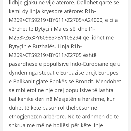
lidhje gjaku në vijë atërore. Dallohet qartë se
kemi dy linja kryesore atërore: R1b-
M269>CTS9219>BY611>Z2705>A24000, e cila
vërehet te Bytyçi i Malësisë, dhe I1-
M253>Z63>Y60985>BY105294 që lidhet me
Bytyçin e Buzhalës. Linja R1b-
M269>CTS9219>BY611>Z2705 është
pasardhëse e popullsive Indo-Europiane që u
dyndën nga stepat e Euroazisë drejt Europës
e Ballkanit gjatë Epokës së Bronzit. Mendohet
se mbijetoi në një prej popullsive të lashta
ballkanike deri në Mesjetën e hershme, kur
duhet të ketë pasur rol thelbësor në
etnogjenezën arbërore. Në të ardhmen do të
shkruajmë më në hollësi për këtë linjë