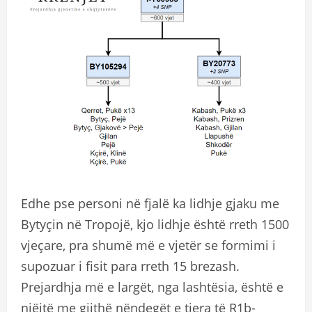
Edhe pse personi në fjalë ka lidhje gjaku me
Bytyçin në Tropojë, kjo lidhje është rreth 1500
vjeçare, pra shumë më e vjetër se formimi i
supozuar i fisit para rreth 15 brezash.
Prejardhja më e largët, nga lashtësia, është e
njëjtë me gjithë nëndegët e tjera të R1b-