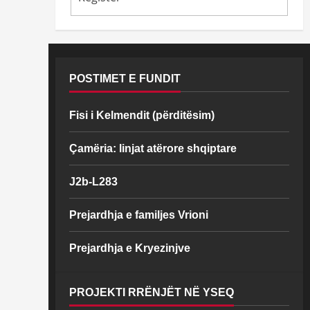
POSTIMET E FUNDIT
Fisi i Kelmendit (përditësim)
Çamëria: linjat atërore shqiptare
J2b-L283
Prejardhja e familjes Vrioni
Prejardhja e Kryezinjve
PROJEKTI RRËNJËT NË YSEQ