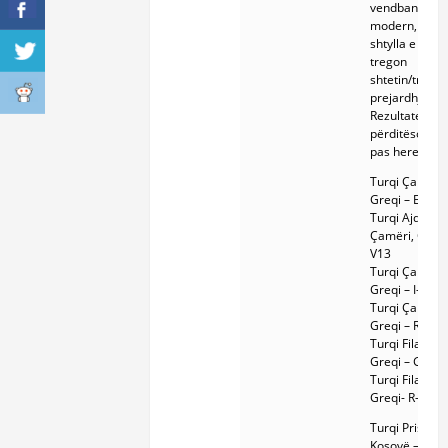
vendbanimin
modern, ndër
shtylla e dytë
tregon
shtetin/trevën
prejardhjes.
Rezultatet do 
përditësohen
pas here.
Turqi Çamëri,
Greqi – E-V13
Turqi Ajdonat,
Çamëri, Greqi
V13
Turqi Çamëri,
Greqi – I-M22
Turqi Çamëri,
Greqi – R-PF7
Turqi Filat, Ç
Greqi – G-Z3
Turqi Filat, Ç
Greqi- R-YP41
Turqi Prishtin
Kosovë – E-V1