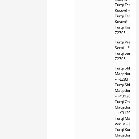
Turqi Ferizaj,
Kosovë – E-V1
Turqi Ferizaj,
Kosovë – I-M
Turqi Kosovë 
Z2705
Turqi Preshev
Serbi – E-V13
Turqi Sanxhak
Z2705
Turqi Shkup,
Maqedoni e Ve
– J-L283
Turqi Shkup,
Maqedoni e Ve
– I-Y3120
Turqi Ohër,
Maqedoni e Ve
– I-Y3120
Turqi Maqedo
Veriut – J-L28
Turqi Kumano
Maqedoni e Ve