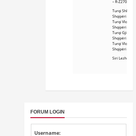
– R-Z2705
Turqi Shkodër
Shqipëri – R-
Turqi Vlorë,
Shqipëri – E-
Turqi Gjirokas
Shqipëri – J-L
Turqi Vlorë,
Shqipëri – I-Y
Siri Lezhë – J
FORUM LOGIN
Username: