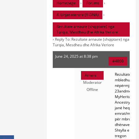
Homepage
›
Forums
›
4. Linjat atërore (Y-DNA)
›
Rezultate arnaute (shqiptare) nga
Turqia, Mesdheu dhe Afrika Veriore
›
Reply To: Rezultate arnaute (shqiptare) nga
Turqia, Mesdheu dhe Afrika Veriore
June 24, 2025 at 8:38 pm
#4060
Rezultatet jan
Arneni
mbledhur
Moderator
nëpërmjet
Offline
23andme, FT
MyHeritage,
Ancestry etj. 
janë hequr
emrat/mbiem
për mbrojtjen 
dhënave vetja
Shtylla e parë
tregon