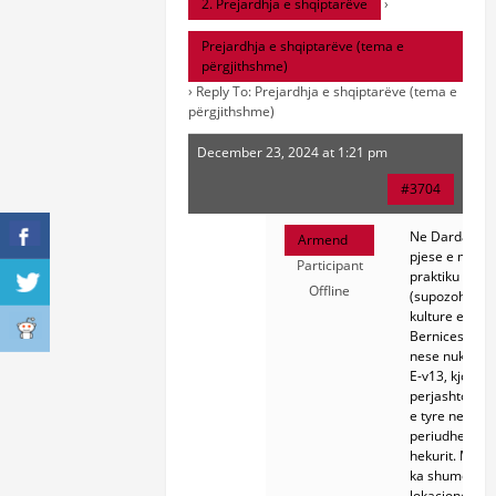
2. Prejardhja e shqiptarëve
›
Prejardhja e shqiptarëve (tema e
përgjithshme)
›
Reply To: Prejardhja e shqiptarëve (tema e
përgjithshme)
December 23, 2024 at 1:21 pm
#3704
Ne Dardani, n
Armend
pjese e mire 
Participant
praktiku krem
Offline
(supozohet E-
kulture e
Bernices). Ed
nese nuk gje
E-v13, kjo nuk
perjashton pr
e tyre ne
periudhen e
hekurit. Megji
ka shume
lokacione qe 