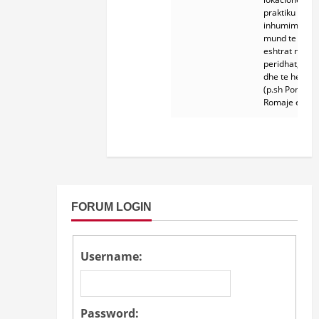
praktiku
inhumimin dh
mund te test
eshtrat nga te
peridhat, te b
dhe te hekurit
(p.sh Ponoshe
Romaje etj.)
FORUM LOGIN
Username:
Password: