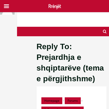
Rrënjët
Skip
to
content
Reply To:
Prejardhja e
shqiptarëve (tema
e përgjithshme)
Homepage
›
Forums
›