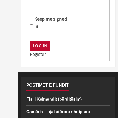
Keep me signed
in
LOG IN
Register
POSTIMET E FUNDIT
Fisi i Kelmendit (përditësim)
Çamëria: linjat atërore shqiptare