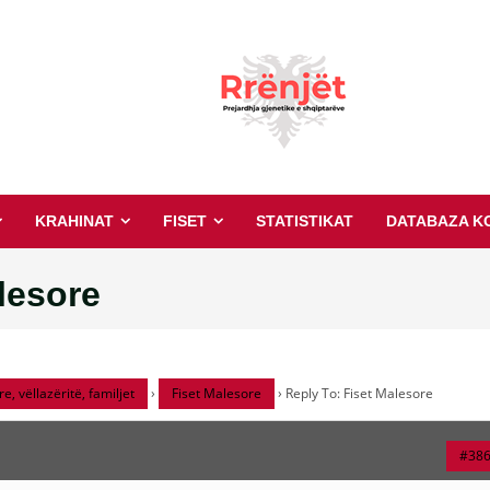
KRAHINAT
FISET
STATISTIKAT
DATABAZA K
lesore
re, vëllazëritë, familjet
›
Fiset Malesore
›
Reply To: Fiset Malesore
#38