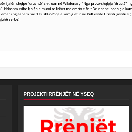
ër fjalën shqipe ”drushtë“ shkruan në Wiktionary: ”Nga proto-shqipja ”drustā“, ng
ru“. Ndoshta edhe kjo fjalë mund të lidhet me emrin e fisit Drushtinë, por siç e k
mi emër i ngjashëm me ”Drushtinë“ që e kam gjetur në Pult është Drishti (ashtu si
gjuhë serbe).
PROJEKTI RRËNJËT NË YSEQ