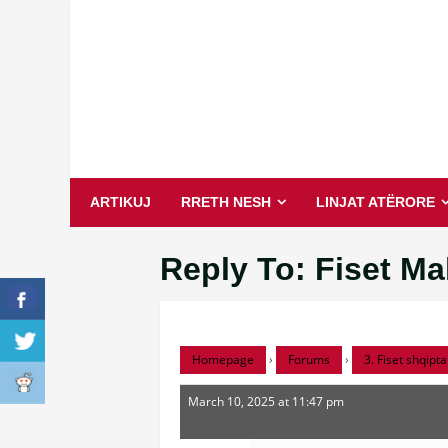
Skip
to
content
ARTIKUJ
RRETH NESH
LINJAT ATËRORE
Reply To: Fiset Ma
Homepage
›
Forums
›
3. Fiset shqipta
March 10, 2025 at 11:47 pm