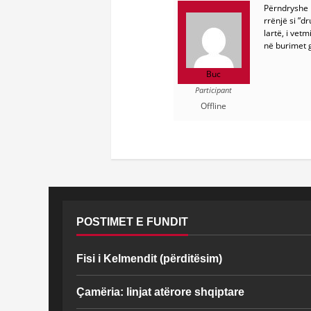
Përndryshe p
rrënjë si ”d
lartë, i vet
në burimet 
Buc
Participant
Offline
POSTIMET E FUNDIT
Fisi i Kelmendit (përditësim)
Çamëria: linjat atërore shqiptare