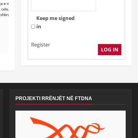
a e njëjta
am cekur më
ç shkruan edhe
Keep me signed
in
Register
LOG IN
PROJEKTI RRËNJËT NË FTDNA