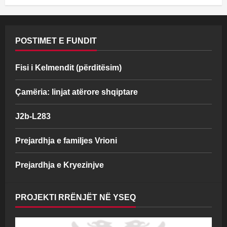
POSTIMET E FUNDIT
Fisi i Kelmendit (përditësim)
Çamëria: linjat atërore shqiptare
J2b-L283
Prejardhja e familjes Vrioni
Prejardhja e Kryezinjve
PROJEKTI RRËNJËT NË YSEQ