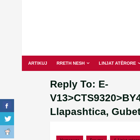
Skip
to
content
ARTIKUJ
RRETH NESH
LINJAT ATËRORE
Reply To: E-
V13>CTS9320>BY4
Llapashtica, Gubetin
Homepage
›
Forums
›
4. Linjat atëro