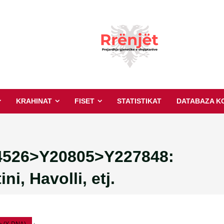
KRAHINAT
FISET
STATISTIKAT
DATABAZA K
526>Y20805>Y227848:
i, Havolli, etj.
re (Y-DNA)
›