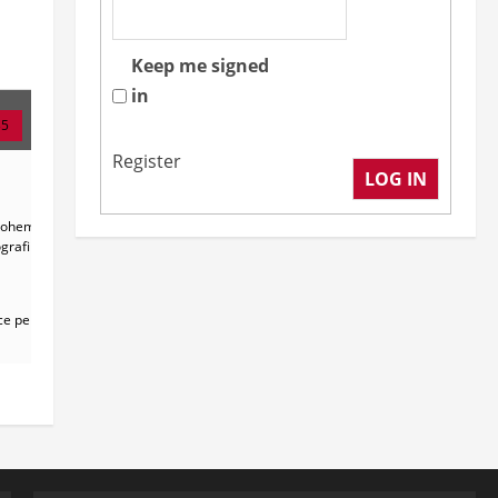
Keep me signed
in
35
Register
LOG IN
erohem me te
ografikisht ma
ice perdoret