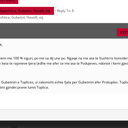
htica, Gubetini, Havolli, etj.
›
Reply To: E-
a, Gubetini, Havolli, etj.
#39
e,
them me 100 % siguri, po me sa dij une po. Ngaqe na me ata te Vushtrris konsid
 keta te rajoneve tjera (edhe me afer se me ata te Podujeves, ndonse i kemi gje
er Gubetinin e Toplices, si zakonisht eshte fjala per Gubetinin afer Prokuples. Topl
ni gjindet prane lumit Toplica.