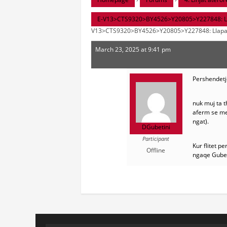
E-V13>CTS9320>BY4526>Y20805>Y227848: Llapas
V13>CTS9320>BY4526>Y20805>Y227848: Llapashtic
March 23, 2025 at 9:41 pm
Pershendetj
nuk muj ta 
aferm se me
ngat).
DGubetini
Participant
Kur flitet p
Offline
ngaqe Gubeti