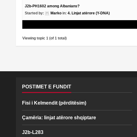
J2b-PH1602 among Albanians?
Started by:
Marko
in:
4. Linjat atërore (Y-DNA)
Viewing topic 1 (of 1 total)
POSTIMET E FUNDIT
Fisi i Kelmendit (përditësim)
Çamëria: linjat atërore shqiptare
J2b-L283