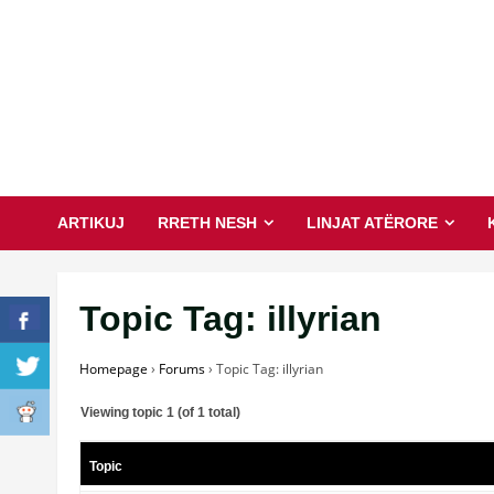
Skip
to
content
ARTIKUJ
RRETH NESH
LINJAT ATËRORE
Topic Tag: illyrian
Homepage
›
Forums
›
Topic Tag: illyrian
Viewing topic 1 (of 1 total)
Topic