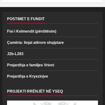
POSTIMET E FUNDIT
Fisi i Kelmendit (përditësim)
Çamëria: linjat atërore shqiptare
J2b-L283
Prejardhja e familjes Vrioni
Prejardhja e Kryezinjve
PROJEKTI RRËNJËT NË YSEQ