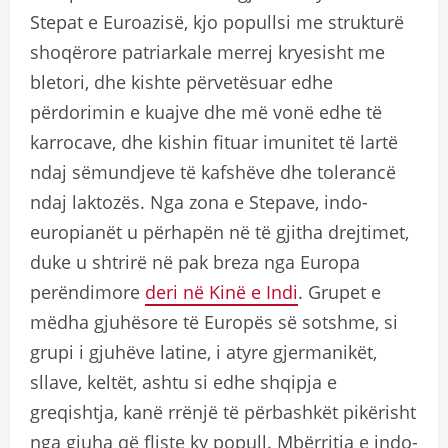
Stepat e Euroazisë, kjo popullsi me strukturë
shoqërore patriarkale merrej kryesisht me
bletori, dhe kishte përvetësuar edhe
përdorimin e kuajve dhe më vonë edhe të
karrocave, dhe kishin fituar imunitet të lartë
ndaj sëmundjeve të kafshëve dhe tolerancë
ndaj laktozës. Nga zona e Stepave, indo-
europianët u përhapën në të gjitha drejtimet,
duke u shtrirë në pak breza nga Europa
perëndimore
deri në Kinë e Indi
. Grupet e
mëdha gjuhësore të Europës së sotshme, si
grupi i gjuhëve latine, i atyre gjermanikët,
sllave, keltët, ashtu si edhe shqipja e
greqishtja, kanë rrënjë të përbashkët pikërisht
nga gjuha që fliste ky popull. Mbërritja e indo-