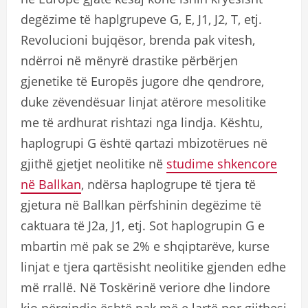
degëzime të haplgrupeve G, E, J1, J2, T, etj.
Revolucioni bujqësor, brenda pak vitesh,
ndërroi në mënyrë drastike përbërjen
gjenetike të Europës jugore dhe qendrore,
duke zëvendësuar linjat atërore mesolitike
me të ardhurat rishtazi nga lindja. Kështu,
haplogrupi G është qartazi mbizotërues në
gjithë gjetjet neolitike në
studime shkencore
në Ballkan
, ndërsa haplogrupe të tjera të
gjetura në Ballkan përfshinin degëzime të
caktuara të J2a, J1, etj. Sot haplogrupin G e
mbartin më pak se 2% e shqiptarëve, kurse
linjat e tjera qartësisht neolitike gjenden edhe
më rrallë. Në Toskërinë veriore dhe lindore