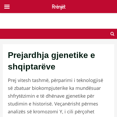
Rrënjët
Skip
to
content
Prejardhja gjenetike e
shqiptarëve
Prej vitesh tashmë, përparimi i teknologjisë
së zbatuar biokompjuterike ka mundësuar
shfrytëzimin e të dhënave gjenetike për
studimin e historisë. Veçanërisht përmes
analizës së kromozomi Y, i cili përçohet