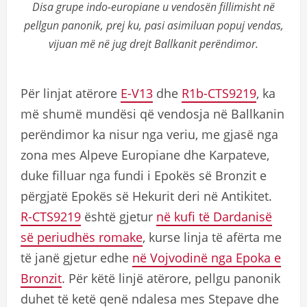
Disa grupe indo-europiane u vendosën fillimisht në
pellgun panonik, prej ku, pasi asimiluan popuj vendas,
vijuan më në jug drejt Ballkanit perëndimor.
Për linjat atërore
E-V13
dhe
R1b-CTS9219
, ka
më shumë mundësi që vendosja në Ballkanin
perëndimor ka nisur nga veriu, me gjasë nga
zona mes Alpeve Europiane dhe Karpateve,
duke filluar nga fundi i Epokës së Bronzit e
përgjatë Epokës së Hekurit deri në Antikitet.
R-CTS9219
është gjetur
në kufi të Dardanisë
së periudhës romake
, kurse linja të afërta me
të janë gjetur edhe
në Vojvodinë nga Epoka e
Bronzit
. Për këtë linjë atërore, pellgu panonik
duhet të ketë qenë ndalesa mes Stepave dhe