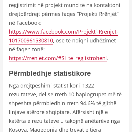
regjistrimit në projekt mund të na kontaktoni
drejtpërdrejt përmes faqes “Projekti Rrënjët”
në Facebook:
https://www.facebook.com/Projekti-Rrenjet-
101700961530810
, ose të ndiqni udhëzimet
në faqen tonë:
https://rrenjet.com/#Si_te_regjistroheni
.
Përmbledhje statistikore
Nga drejtpeshimi statistikor i 1322
rezultateve, del se rreth 10 haplogrupet më të
shpeshta përmbledhin rreth 94.6% të gjithë
linjave atërore shqiptare. Afërsisht një e
katërta e rezultateve u takojnë anëtarëve nga
Kosova, Maqedonia dhe trevat e tjera