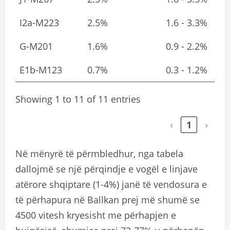
I2a-M223
2.5%
1.6 - 3.3%
G-M201
1.6%
0.9 - 2.2%
E1b-M123
0.7%
0.3 - 1.2%
Showing 1 to 11 of 11 entries
‹
1
›
Në mënyrë të përmbledhur, nga tabela
dallojmë se një përqindje e vogël e linjave
atërore shqiptare (1-4%) janë të vendosura e
të përhapura në Ballkan prej më shumë se
4500 vitesh kryesisht me përhapjen e