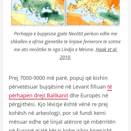
Perhapja e bujqesise gjate Neolitit perkon edhe me
shkallen e afrise gjenetike te linjave femerore te sotme
me ato neolitike te nga Lindja e Mesme.
Haak et al,
2010
.
Prej 7000-9000 më parë, popuj që kishin
përvetësuar bujqësinë në Levant filluan
të
përhapen drejt Ballkanit
dhe Europës në
përgjithësi. Kjo lëvizje është vënë re prej
kohësh në arkeologji, por së fundi kemi
mësuar edhe që linjat atërore që mbërritën
në Europë gjatë kësaj kohe ishin kryesisht