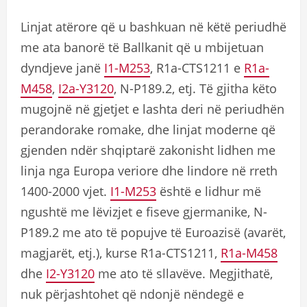
Linjat atërore që u bashkuan në këtë periudhë
me ata banorë të Ballkanit që u mbijetuan
dyndjeve janë
I1-M253
, R1a-CTS1211 e
R1a-
M458
,
I2a-Y3120
, N-P189.2, etj. Të gjitha këto
mugojnë në gjetjet e lashta deri në periudhën
perandorake romake, dhe linjat moderne që
gjenden ndër shqiptarë zakonisht lidhen me
linja nga Europa veriore dhe lindore në rreth
1400-2000 vjet.
I1-M253
është e lidhur më
ngushtë me lëvizjet e fiseve gjermanike, N-
P189.2 me ato të popujve të Euroazisë (avarët,
magjarët, etj.), kurse R1a-CTS1211,
R1a-M458
dhe
I2-Y3120
me ato të sllavëve. Megjithatë,
nuk përjashtohet që ndonjë nëndegë e