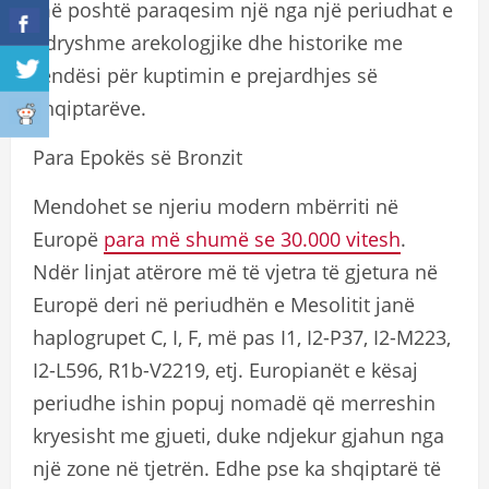
më poshtë paraqesim një nga një periudhat e
ndryshme arekologjike dhe historike me
rëndësi për kuptimin e prejardhjes së
shqiptarëve.
Para Epokës së Bronzit
Mendohet se njeriu modern mbërriti në
Europë
para më shumë se 30.000 vitesh
.
Ndër linjat atërore më të vjetra të gjetura në
Europë deri në periudhën e Mesolitit janë
haplogrupet C, I, F, më pas I1, I2-P37, I2-M223,
I2-L596, R1b-V2219, etj. Europianët e kësaj
periudhe ishin popuj nomadë që merreshin
kryesisht me gjueti, duke ndjekur gjahun nga
një zone në tjetrën. Edhe pse ka shqiptarë të