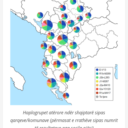
Haplogrupet atërore ndër shqiptarë sipas
qarqeve/komunave (përmasat e rrathëve sipas numrit