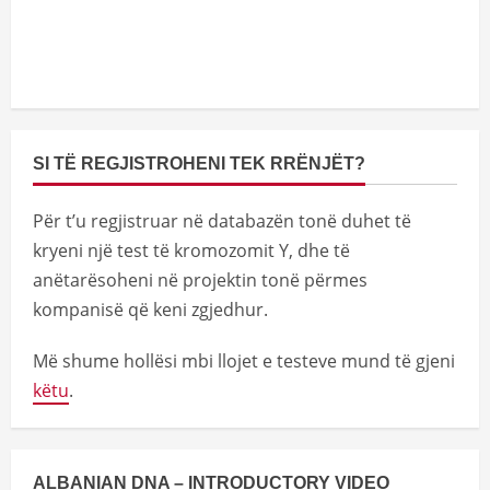
SI TË REGJISTROHENI TEK RRËNJËT?
Për t’u regjistruar në databazën tonë duhet të
kryeni një test të kromozomit Y, dhe të
anëtarësoheni në projektin tonë përmes
kompanisë që keni zgjedhur.
Më shume hollësi mbi llojet e testeve mund të gjeni
këtu
.
ALBANIAN DNA – INTRODUCTORY VIDEO