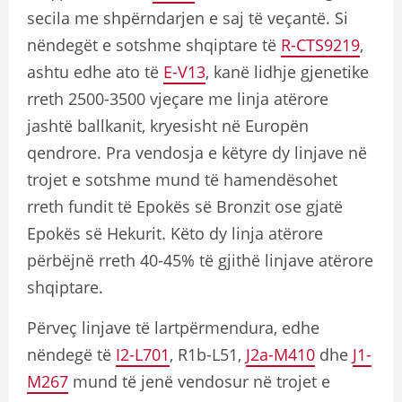
secila me shpërndarjen e saj të veçantë. Si
nëndegët e sotshme shqiptare të
R-CTS9219
,
ashtu edhe ato të
E-V13
, kanë lidhje gjenetike
rreth 2500-3500 vjeçare me linja atërore
jashtë ballkanit, kryesisht në Europën
qendrore. Pra vendosja e këtyre dy linjave në
trojet e sotshme mund të hamendësohet
rreth fundit të Epokës së Bronzit ose gjatë
Epokës së Hekurit. Këto dy linja atërore
përbëjnë rreth 40-45% të gjithë linjave atërore
shqiptare.
Përveç linjave të lartpërmendura, edhe
nëndegë të
I2-L701
, R1b-L51,
J2a-M410
dhe
J1-
M267
mund të jenë vendosur në trojet e