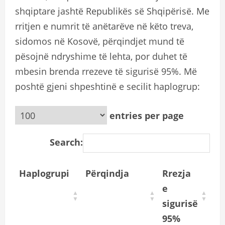
shqiptare jashtë Republikës së Shqipërisë. Me
rritjen e numrit të anëtarëve në këto treva,
sidomos në Kosovë, përqindjet mund të
pësojnë ndryshime të lehta, por duhet të
mbesin brenda rrezeve të sigurisë 95%. Më
poshtë gjeni shpeshtinë e secilit haplogrup:
entries per page
Search:
Haplogrupi
Përqindja
Rrezja
e
sigurisë
95%