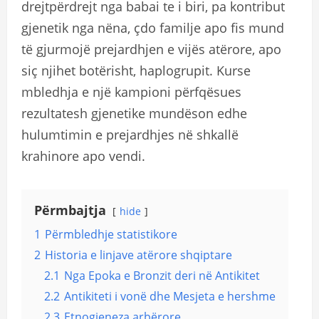
drejtpërdrejt nga babai te i biri, pa kontribut
gjenetik nga nëna, çdo familje apo fis mund
të gjurmojë prejardhjen e vijës atërore, apo
siç njihet botërisht, haplogrupit. Kurse
mbledhja e një kampioni përfqësues
rezultatesh gjenetike mundëson edhe
hulumtimin e prejardhjes në shkallë
krahinore apo vendi.
Përmbajtja
hide
1
Përmbledhje statistikore
2
Historia e linjave atërore shqiptare
2.1
Nga Epoka e Bronzit deri në Antikitet
2.2
Antikiteti i vonë dhe Mesjeta e hershme
2.3
Etnogjeneza arbërore