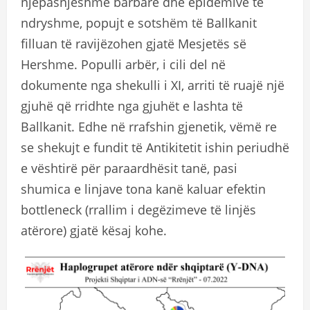
njëpasnjëshme barbare dhe epidemive të
ndryshme, popujt e sotshëm të Ballkanit
filluan të ravijëzohen gjatë Mesjetës së
Hershme. Populli arbër, i cili del në
dokumente nga shekulli i XI, arriti të ruajë një
gjuhë që rridhte nga gjuhët e lashta të
Ballkanit. Edhe në rrafshin gjenetik, vëmë re
se shekujt e fundit të Antikitetit ishin periudhë
e vështirë për paraardhësit tanë, pasi
shumica e linjave tona kanë kaluar efektin
bottleneck (rrallim i degëzimeve të linjës
atërore) gjatë kësaj kohe.