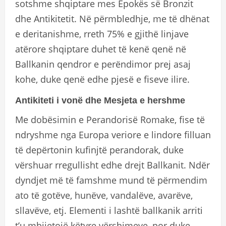
sotshme shqiptare mes Epokës së Bronzit
dhe Antikitetit. Në përmbledhje, me të dhënat
e deritanishme, rreth 75% e gjithë linjave
atërore shqiptare duhet të kenë qenë në
Ballkanin qendror e perëndimor prej asaj
kohe, duke qenë edhe pjesë e fiseve ilire.
Antikiteti i vonë dhe Mesjeta e hershme
Me dobësimin e Perandorisë Romake, fise të
ndryshme nga Europa veriore e lindore filluan
të depërtonin kufinjtë perandorak, duke
vërshuar rregullisht edhe drejt Ballkanit. Ndër
dyndjet më të famshme mund të përmendim
ato të gotëve, hunëve, vandalëve, avarëve,
sllavëve, etj. Elementi i lashtë ballkanik arriti
t’u mbijetojë këtyre vërshimeve, por duke