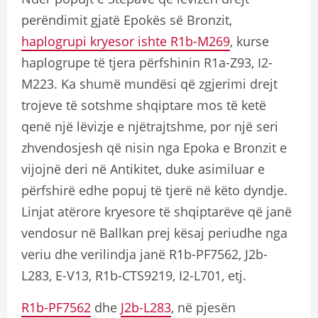
perëndimit gjatë Epokës së Bronzit,
haplogrupi kryesor ishte R1b-M269
, kurse
haplogrupe të tjera përfshinin R1a-Z93, I2-
M223. Ka shumë mundësi që zgjerimi drejt
trojeve të sotshme shqiptare mos të ketë
qenë një lëvizje e njëtrajtshme, por një seri
zhvendosjesh që nisin nga Epoka e Bronzit e
vijojnë deri në Antikitet, duke asimiluar e
përfshirë edhe popuj të tjerë në këto dyndje.
Linjat atërore kryesore të shqiptarëve që janë
vendosur në Ballkan prej kësaj periudhe nga
veriu dhe verilindja janë R1b-PF7562, J2b-
L283, E-V13, R1b-CTS9219, I2-L701, etj.
R1b-PF7562
dhe
J2b-L283
, në pjesën