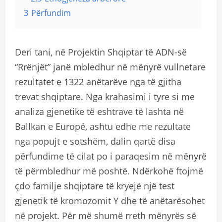
3
Përfundim
Deri tani, në Projektin Shqiptar të ADN-së
“Rrënjët” janë mbledhur në mënyrë vullnetare
rezultatet e 1322 anëtarëve nga të gjitha
trevat shqiptare. Nga krahasimi i tyre si me
analiza gjenetike të eshtrave të lashta në
Ballkan e Europë, ashtu edhe me rezultate
nga popujt e sotshëm, dalin qartë disa
përfundime të cilat po i paraqesim në mënyrë
të përmbledhur më poshtë. Ndërkohë ftojmë
çdo familje shqiptare të kryejë një test
gjenetik të kromozomit Y dhe të anëtarësohet
në projekt. Për më shumë rreth mënyrës së