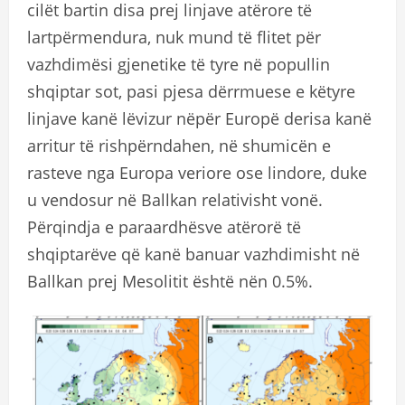
cilët bartin disa prej linjave atërore të
lartpërmendura, nuk mund të flitet për
vazhdimësi gjenetike të tyre në popullin
shqiptar sot, pasi pjesa dërrmuese e këtyre
linjave kanë lëvizur nëpër Europë derisa kanë
arritur të rishpërndahen, në shumicën e
rasteve nga Europa veriore ose lindore, duke
u vendosur në Ballkan relativisht vonë.
Përqindja e paraardhësve atërorë të
shqiptarëve që kanë banuar vazhdimisht në
Ballkan prej Mesolitit është nën 0.5%.