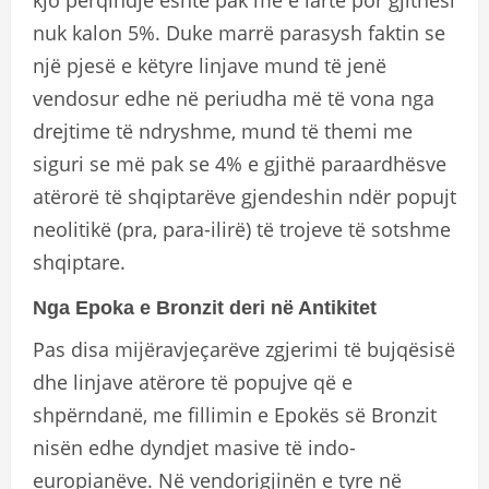
kjo përqindje është pak më e lartë por gjithesi
nuk kalon 5%. Duke marrë parasysh faktin se
një pjesë e këtyre linjave mund të jenë
vendosur edhe në periudha më të vona nga
drejtime të ndryshme, mund të themi me
siguri se më pak se 4% e gjithë paraardhësve
atërorë të shqiptarëve gjendeshin ndër popujt
neolitikë (pra, para-ilirë) të trojeve të sotshme
shqiptare.
Nga Epoka e Bronzit deri në Antikitet
Pas disa mijëravjeçarëve zgjerimi të bujqësisë
dhe linjave atërore të popujve që e
shpërndanë, me fillimin e Epokës së Bronzit
nisën edhe dyndjet masive të indo-
europianëve. Në vendorigjinën e tyre në