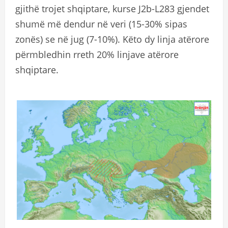
gjithë trojet shqiptare, kurse J2b-L283 gjendet
shumë më dendur në veri (15-30% sipas
zonës) se në jug (7-10%). Këto dy linja atërore
përmbledhin rreth 20% linjave atërore
shqiptare.