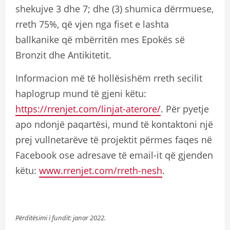
shekujve 3 dhe 7; dhe (3) shumica dërrmuese,
rreth 75%, që vjen nga fiset e lashta
ballkanike që mbërritën mes Epokës së
Bronzit dhe Antikitetit.
Informacion më të hollësishëm rreth secilit
haplogrup mund të gjeni këtu:
https://rrenjet.com/linjat-aterore/
. Për pyetje
apo ndonjë paqartësi, mund të kontaktoni një
prej vullnetarëve të projektit përmes faqes në
Facebook ose adresave të email-it që gjenden
këtu:
www.rrenjet.com/rreth-nesh
.
Përditësimi i fundit: janar 2022.