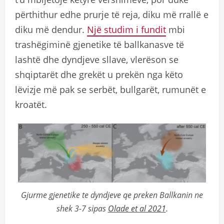
përthithur edhe prurje të reja, diku më rrallë e
diku më dendur.
Një studim i fundit
mbi
trashëgiminë gjenetike të ballkanasve të
lashtë dhe dyndjeve sllave, vlerëson se
shqiptarët dhe grekët u prekën nga këto
lëvizje më pak se serbët, bullgarët, rumunët e
kroatët.
Gjurme gjenetike te dyndjeve qe preken Ballkanin ne
shek 3-7 sipas
Olade et al 2021
.