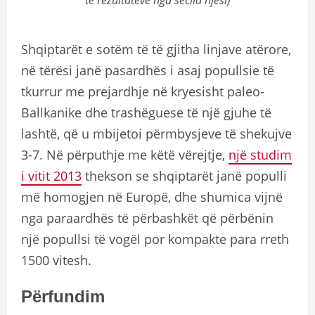
të rezultateve nga secila njësi)
Shqiptarët e sotëm të të gjitha linjave atërore,
në tërësi janë pasardhës i asaj popullsie të
tkurrur me prejardhje në kryesisht paleo-
Ballkanike dhe trashëguese të një gjuhe të
lashtë, që u mbijetoi përmbysjeve të shekujve
3-7. Në përputhje me këtë vërejtje,
një studim
i vitit 2013
thekson se shqiptarët janë populli
më homogjen në Europë, dhe shumica vijnë
nga paraardhës të përbashkët që përbënin
një popullsi të vogël por kompakte para rreth
1500 vitesh.
Përfundim