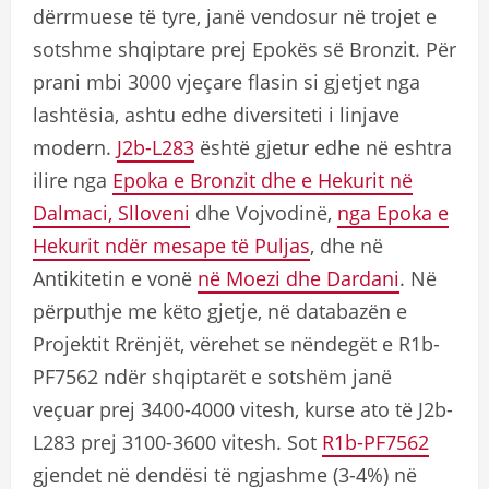
dërrmuese të tyre, janë vendosur në trojet e
sotshme shqiptare prej Epokës së Bronzit. Për
prani mbi 3000 vjeçare flasin si gjetjet nga
lashtësia, ashtu edhe diversiteti i linjave
modern.
J2b-L283
është gjetur edhe në eshtra
ilire nga
Epoka e Bronzit dhe e Hekurit në
Dalmaci, Slloveni
dhe Vojvodinë,
nga Epoka e
Hekurit ndër mesape të Puljas
, dhe në
Antikitetin e vonë
në Moezi dhe Dardani
. Në
përputhje me këto gjetje, në databazën e
Projektit Rrënjët, vërehet se nëndegët e R1b-
PF7562 ndër shqiptarët e sotshëm janë
veçuar prej 3400-4000 vitesh, kurse ato të J2b-
L283 prej 3100-3600 vitesh. Sot
R1b-PF7562
gjendet në dendësi të ngjashme (3-4%) në