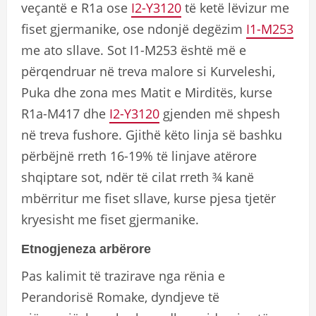
veçantë e R1a ose
I2-Y3120
të ketë lëvizur me
fiset gjermanike, ose ndonjë degëzim
I1-M253
me ato sllave. Sot I1-M253 është më e
përqendruar në treva malore si Kurveleshi,
Puka dhe zona mes Matit e Mirditës, kurse
R1a-M417 dhe
I2-Y3120
gjenden më shpesh
në treva fushore. Gjithë këto linja së bashku
përbëjnë rreth 16-19% të linjave atërore
shqiptare sot, ndër të cilat rreth ¾ kanë
mbërritur me fiset sllave, kurse pjesa tjetër
kryesisht me fiset gjermanike.
Etnogjeneza arbërore
Pas kalimit të trazirave nga rënia e
Perandorisë Romake, dyndjeve të