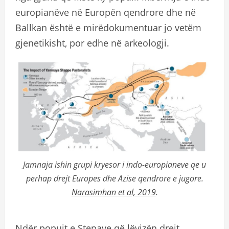
europianëve në Europën qendrore dhe në
Ballkan është e mirëdokumentuar jo vetëm
gjenetikisht, por edhe në arkeologji.
Jamnaja ishin grupi kryesor i indo-europianeve qe u
perhap drejt Europes dhe Azise qendrore e jugore.
Narasimhan et al, 2019
.
Ndër popujt e Stepave që lëvizën drejt