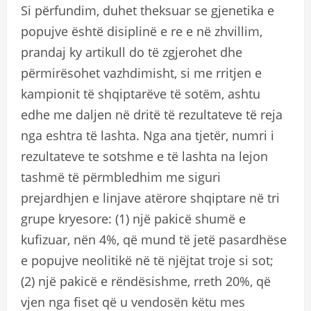
Si përfundim, duhet theksuar se gjenetika e
popujve është disiplinë e re e në zhvillim,
prandaj ky artikull do të zgjerohet dhe
përmirësohet vazhdimisht, si me rritjen e
kampionit të shqiptarëve të sotëm, ashtu
edhe me daljen në dritë të rezultateve të reja
nga eshtra të lashta. Nga ana tjetër, numri i
rezultateve te sotshme e të lashta na lejon
tashmë të përmbledhim me siguri
prejardhjen e linjave atërore shqiptare në tri
grupe kryesore: (1) një pakicë shumë e
kufizuar, nën 4%, që mund të jetë pasardhëse
e popujve neolitikë në të njëjtat troje si sot;
(2) një pakicë e rëndësishme, rreth 20%, që
vjen nga fiset që u vendosën këtu mes