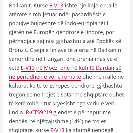
Ballkanit. Kurse
E-V13
ishte një linjë e rrallë
atërore e mbijetuar ndër pasardhësit e
popujve bujqësorë që indo-europianët i
gjetën në Europën qendrore e lindore, por
përhapja e saj nisi gjithashtu gjatë Epokës së
Bronzit. Gjetja e linjave të afërta në Ballkanin
verior dhe në Hungari, dhe prania masive e
vetë
E-V13
në Moezi dhe në kufi të Dardanisë
në periudhën e vonë romake
dhe më rrallë në
kulturat kelte të Europës qendrore, gjithashtu
tregon se në trojet e sotshme shqiptare duhet
të ketë mbërritur kryesisht nga veriu e veri-
lindja.
R-CTS9219
gjendet e përhapur me
dendësi të njëtrajtshme (14%) në trojet
shqiptare, kurse
E-V13
ka shumë nëndegë,