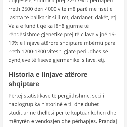
bujqësisë, shumica prej 72-77% u përhapën
rreth 2500 deri 4000 vite më parë me fiset e
lashta të ballkanit si ilirët, dardanët, dakët, etj.
Vala e fundit që ka lënë gjurmë të
rëndësishme gjenetike prej të cilave vijnë 16-
19% e linjave atërore shqiptare mbërriti para
rreth 1200-1800 vitesh, gjatë periudhës së
dyndjeve të fiseve gjermanike, sllave, etj.
Historia e linjave atërore
shqiptare
Përtej statistikave të përgjithshme, secili
haplogrup ka historinë e tij dhe duhet
studiuar në thellësi për të kuptuar kohën dhe
mënyrën e vendosjen dhe përhapjes. Prandaj